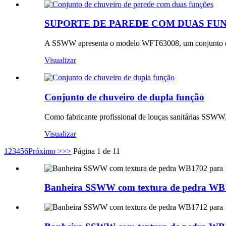
SUPORTE DE PAREDE COM DUAS FUN
A SSWW apresenta o modelo WFT63008, um conjunto de
Visualizar
Conjunto de chuveiro de dupla função
Como fabricante profissional de louças sanitárias SSWW
Visualizar
1
2
3
4
5
6
Próximo >
>>
Página 1 de 11
Banheira SSWW com textura de pedra WB1