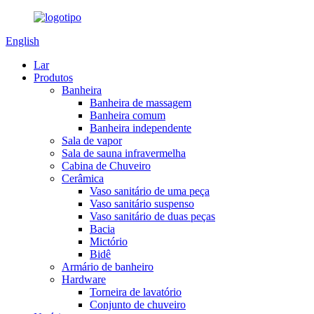
English
Lar
Produtos
Banheira
Banheira de massagem
Banheira comum
Banheira independente
Sala de vapor
Sala de sauna infravermelha
Cabina de Chuveiro
Cerâmica
Vaso sanitário de uma peça
Vaso sanitário suspenso
Vaso sanitário de duas peças
Bacia
Mictório
Bidê
Armário de banheiro
Hardware
Torneira de lavatório
Conjunto de chuveiro