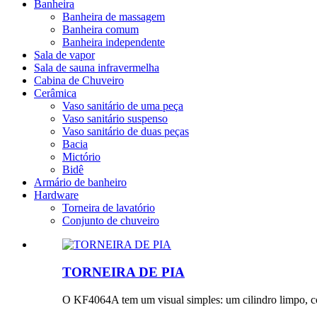
Banheira
Banheira de massagem
Banheira comum
Banheira independente
Sala de vapor
Sala de sauna infravermelha
Cabina de Chuveiro
Cerâmica
Vaso sanitário de uma peça
Vaso sanitário suspenso
Vaso sanitário de duas peças
Bacia
Mictório
Bidê
Armário de banheiro
Hardware
Torneira de lavatório
Conjunto de chuveiro
TORNEIRA DE PIA
O KF4064A tem um visual simples: um cilindro limpo, c