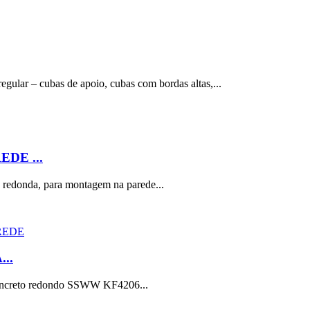
egular – cubas de apoio, cubas com bordas altas,...
DE ...
o redonda, para montagem na parede...
..
o concreto redondo SSWW KF4206...