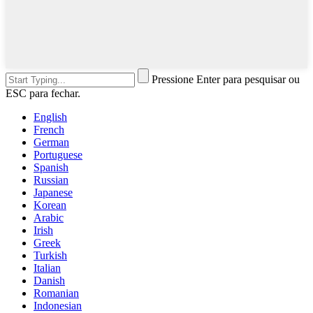
Pressione Enter para pesquisar ou
ESC para fechar.
English
French
German
Portuguese
Spanish
Russian
Japanese
Korean
Arabic
Irish
Greek
Turkish
Italian
Danish
Romanian
Indonesian