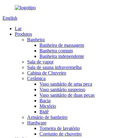
English
Lar
Produtos
Banheira
Banheira de massagem
Banheira comum
Banheira independente
Sala de vapor
Sala de sauna infravermelha
Cabina de Chuveiro
Cerâmica
Vaso sanitário de uma peça
Vaso sanitário suspenso
Vaso sanitário de duas peças
Bacia
Mictório
Bidê
Armário de banheiro
Hardware
Torneira de lavatório
Conjunto de chuveiro